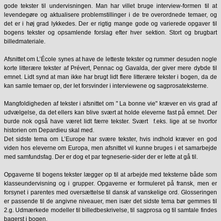
gode tekster til undervisningen. Man har villet bruge interview-formen til at
levendegøre og aktualisere problemstillinger i de tre overordnede temaer, og
det er i høj grad lykkedes. Der er rigtig mange gode og varierede opgaver til
bogens tekster og opsamlende forslag efter hver sektion. Stort og brugbart
billedmateriale.
Afsnittet om L’École synes at have de letteste tekster og rummer desuden nogle
korte litterære tekster af Prévert, Pennac og Gavalda, der giver mere dybde til
emnet. Lidt synd at man ikke har brugt lidt flere litterære tekster i bogen, da de
kan samle temaer op, der let forsvinder i interviewene og sagprosateksterne.
Mangfoldigheden af tekster i afsnittet om " La bonne vie" kræver en vis grad af
udvælgelse, da det ellers kan blive svært at holde eleverne fast på emnet. Der
burde nok også have været lidt færre tekster. Svært f.eks. lige at se hvorfor
historien om Depardieu skal med.
Det sidste tema om L’Europe har svære tekster, hvis indhold kræver en god
viden hos eleverne om Europa, men afsnittet vil kunne bruges i et samarbejde
med samfundsfag. Der er dog et par tegneserie-sider der er lette at gå til.
Opgaverne til bogens tekster lægger op til at arbejde med teksterne både som
klasseundervisning og i grupper. Opgaverne er formuleret på fransk, men er
forsynet i parentes med oversættelse til dansk af vanskelige ord. Glosseringen
er passende til de angivne niveauer, men især det sidste tema bør gemmes til
2.g. Udmærkede modeller til billedbeskrivelse, til sagprosa og til samtale findes
bagerst i bogen.