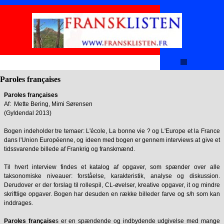
Aller au contenu
Sauter le menu
Paroles françaises
Paroles françaises
Af: Mette Bering, Mimi Sørensen
(Gyldendal 2013)
Bogen indeholder tre temaer: L'école, La bonne vie ? og L'Europe et la France
dans l'Union Européenne, og ideen med bogen er gennem interviews at give et
tidssvarende billede af Frankrig og franskmænd.
Til hvert interview findes et katalog af opgaver, som spænder over alle
taksonomiske niveauer: forståelse, karakteristik, analyse og diskussion.
Derudover er der forslag til rollespil, CL-øvelser, kreative opgaver, it og mindre
skriftlige opgaver. Bogen har desuden en række billeder farve og s/h som kan
inddrages.
Paroles française
s er en spændende og indbydende udgivelse med mange