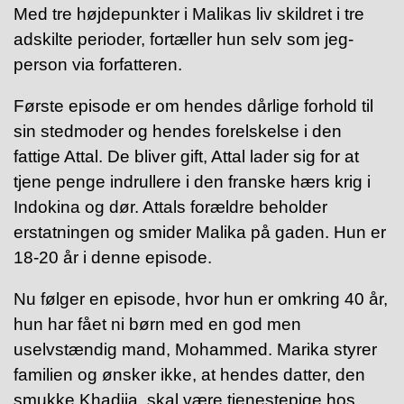
M
ed tre højdepunkter i Malikas liv
skildret i
tre
adskilte perioder, fortæller hun selv som jeg-
person via forfatteren.
Første episode er om hendes dårlige forhold til
sin stedmoder og hendes forelskelse i den
fattige Attal. De bliver gift, Attal lader sig for at
tjene penge indrullere i den franske hærs krig i
Indokina og dør. Attals forældre beholder
erstatningen og smider Malika på gaden. Hun er
18-20 år i denne episode.
Nu følger en episode, hvor hun er omkring 40 år,
hun har fået ni børn med en god men
uselvstændig mand, Mohammed. Marika styrer
familien og ønsker ikke, at hendes datter, den
smukke Khadija, skal være tjenestepige hos