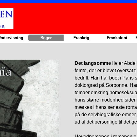
Sauter le menu
ndervisning
▼
Bøger
▼
Frankrig
▼
Frankofoni
▼
Det langsomme liv
er Abdel
femte, der er blevet oversat ti
bedrift. Han har boet i Paris
doktorgrad på Sorbonne. Ha
temaer omkring homoseksuali
hans større modenhed siden 
mærkes i hans seneste roman.
på de selvbiografiske emner, 
ud af det personlige til det 
Hovedpersonen i romanen er 