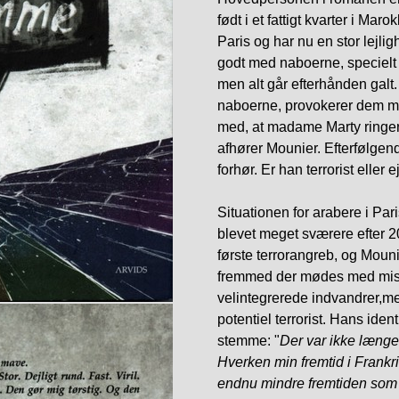
født i et fattigt kvarter i Mar
Paris og har nu en stor lejligh
godt med naboerne, specielt
men alt går efterhånden galt
naboerne, provokerer dem me
med, at madame Marty ringer 
afhører Mounier. Efterfølgende
forhør. Er han terrorist eller e
Situationen for arabere i Pari
blevet meget sværere efter 
første terrorangreb, og Mouni
fremmed der mødes med mist
velintegrerede indvandrer,me
potentiel terrorist. Hans ident
stemme: "
Der var ikke længe
Hverken min fremtid i Frankri
endnu mindre fremtiden som