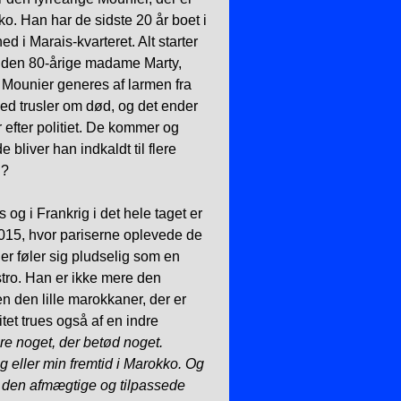
okko. Han har de sidste 20 år boet i
ed i Marais-kvarteret. Alt starter
 den 80-årige madame Marty,
. Mounier generes af larmen fra
d trusler om død, og det ender
efter politiet. De kommer og
 bliver han indkaldt til flere
j?
s og i Frankrig i det hele taget er
2015, hvor pariserne oplevede de
er føler sig pludselig som en
ro. Han er ikke mere den
n den lille marokkaner, der er
itet trues også af en indre
re noget, der betød noget.
g eller min fremtid i Marokko. Og
 den afmægtige og tilpassede