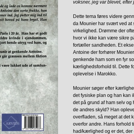
voksner, jeg var blevet, efter
Dette tema føres videre gen
da Mounier har svært ved at
virkelighed. Drømme der ofte e
hvor vi ikke kan være sikre p
fortæller sandheden. Et eks
Antoine der forhører Mounie
genkende ham som en fyr som
kærlighedsforhold til. Dette fo
oplevelse i Marokko.
Mounier søger efter kærlighed
det fysiske plan og han kan 
det på grund af ham selv og
de andres skyld? Han opleve
overfladen, så meget at det k
overfor andre. Hans forhold 
had/kærlighed og er det, der 