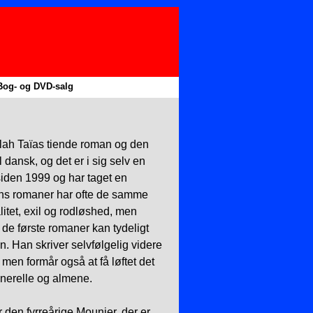
Bog- og DVD-salg
▼
▼
lah Taïas tiende roman og den
l dansk, og det er i sig selv en
 siden 1999 og har taget en
ns romaner har ofte de samme
tet, exil og rodløshed, men
de første romaner kan tydeligt
 Han skriver selvfølgelig videre
men formår også at få løftet det
generelle og almene.
den fyrreårige Mounier, der er