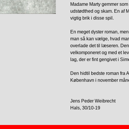
Madame Marty gemmer som M
udstødthed og skam. En af M
vigtig brik i disse spil.
En meget dyster roman, men a
man så kan vælge, hvad man
overlade det til læseren. De
velkomponeret og med et lev
lag, der er fint gengivet i Si
Den hidtil bedste roman fra A
København i november mån
Jens Peder Weibrecht
Hals, 30/10-19