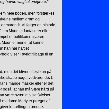
 jeg havde valgt at emigrere."
nem hele bogen, men forstærkes,
 skelne mellem drøm og
r mareridt. Vi følger en historie,
å om Mounier fantaserer eller
empel er politikommisæren
r. Mounier mener at kunne
 han har haft et
rhold viser i øvrigt tilbage til en
, men det bliver oftest kun på
ikke skabe noget vedvarende. Er
 hans mange masker eller er det
r også, at han må være hård på
an være svært at vise følelser
til madame Marty er præget af
giver fortællingen bredde.