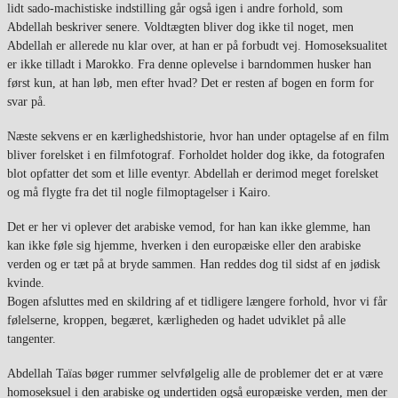
lidt sado-machistiske indstilling går også igen i andre forhold, som
Abdellah beskriver senere. Voldtægten bliver dog ikke til noget, men
Abdellah er allerede nu klar over, at han er på forbudt vej. Homoseksualitet
er ikke tilladt i Marokko. Fra denne oplevelse i barndommen husker han
først kun, at han løb, men efter hvad? Det er resten af bogen en form for
svar på.
Næste sekvens er en kærlighedshistorie, hvor han under optagelse af en film
bliver forelsket i en filmfotograf. Forholdet holder dog ikke, da fotografen
blot opfatter det som et lille eventyr. Abdellah er derimod meget forelsket
og må flygte fra det til nogle filmoptagelser i Kairo.
Det er her vi oplever det arabiske vemod, for han kan ikke glemme, han
kan ikke føle sig hjemme, hverken i den europæiske eller den arabiske
verden og er tæt på at bryde sammen. Han reddes dog til sidst af en jødisk
kvinde.
Bogen afsluttes med en skildring af et tidligere længere forhold, hvor vi får
følelserne, kroppen, begæret, kærligheden og hadet udviklet på alle
tangenter.
Abdellah Taïas bøger rummer selvfølgelig alle de problemer det er at være
homoseksuel i den arabiske og undertiden også europæiske verden, men der