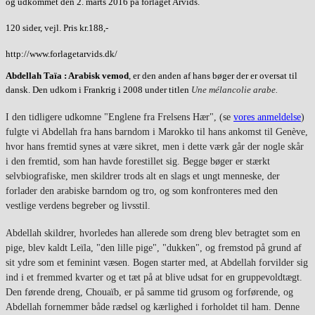
og udkommet den 2. marts 2016 på forlaget Arvids.
120 sider, vejl. Pris kr.188,-
http://www.forlagetarvids.dk/
Abdellah Taïa : Arabisk vemod
, er den anden af hans bøger der er oversat til
dansk. Den udkom i Frankrig i 2008 under titlen
Une mélancolie arabe.
I den tidligere udkomne "Englene fra Frelsens Hær", (se
vores anmeldelse
)
fulgte vi Abdellah fra hans barndom i Marokko til hans ankomst til Genève,
hvor hans fremtid synes at være sikret, men i dette værk går der nogle skår
i den fremtid, som han havde forestillet sig. Begge bøger er stærkt
selvbiografiske, men skildrer trods alt en slags et ungt menneske, der
forlader den arabiske barndom og tro, og som konfronteres med den
vestlige verdens begreber og livsstil.
Abdellah skildrer, hvorledes han allerede som dreng blev betragtet som en
pige, blev kaldt Leïla, "den lille pige", "dukken", og fremstod på grund af
sit ydre som et feminint væsen. Bogen starter med, at Abdellah forvilder sig
ind i et fremmed kvarter og et tæt på at blive udsat for en gruppevoldtægt.
Den førende dreng, Chouaïb, er på samme tid grusom og forførende, og
Abdellah fornemmer både rædsel og kærlighed i forholdet til ham. Denne