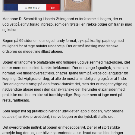
Marianne R. Schmidt og Lisbeth Østergaard er forfatterne til bogen, der er
udgivet på et nyt forlag Inprezo, som den første i en række bøger om fransk mad
og kultur.
Bogen på 69 sider er i et meget handy format, trykt på kraftigt papir og med
mulighed for at tage notater undervejs. Der er små indslag med franske
ordsprog og meget fine illlustrationer.
Bogen er langt mere omfattende end tidligere udgivelser med mad-gloser, idet
der er mere end tusind franske køkkenord. Der er mange fagudtryk, som man
normalt ikke finder oversat f.eks. chatrer fjerne tarm på krebs og languster før
kogning. Det vigtigste er dog, at alle de mest almindelig ting også er at finde.
Der er lagt mest vægt på den fransk-danske del, men der er meget nyttige og
nødvendige gloser med i den dansk-franske del, herunder et par sider med
praktiske ord for den ikke så franskkyndige. Bogen er nem at tage med på
restaurantbesøg.
Som noget nyt og praktisk bliver der udviklet en app til bogen, hvor ordene
udtales (har ikke prøvet den), i selve bogen er der lydskrift til alle ord.
Det overordnede indtryk af bogen er meget positivt. Der er et stort stykke
arbejde bag den, og der bliver spændende at se, hvad næste bind bringer.