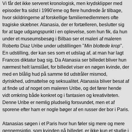
Vi får det ikke serveret kronologisk, men krydsklipper med
episoder fra sidst i 1990'erne og flere hundrede år tilbage,
hvor skildringerne af forskellige familiemedlemmers ofte
tragiske skæbner. Atanasia, der er fortælleren, beslutter sig
for at tage udgangspunkt i en oplevelse, som hun fik, da hun
under et museumsbesøg i Bilbao ser et maleri af maleren
Roberto Diaz Uribe under udstillingen "
Min blottede krop
".
En udstilling, der kan ses som et udslag af, at man har lagt
Francos diktatur bag sig. Da Atanasia ser billedet bliver hun
nærmest helt lamslået, for billedet viser en nøgen kvinde, der
med en blålig hud på samme tid udstråler mismod,
dyriskhed, udmattelse og seksualitet. Atanasia bliver besat af
at finde ud af noget om maleren Uribe, og det fører hende
vidt omkring både konkret og i fantasien og kreativiteten.
Denne Uribe er nemlig pludselig forsvundet, men et af
sporene efter ham er nogle bøger af en russer der bor i Paris.
Atanasias søgen i et Paris hvor hun føler sig mere og mere
gennemsigtig, som kvinden på billedet, er ikke kun et studie i