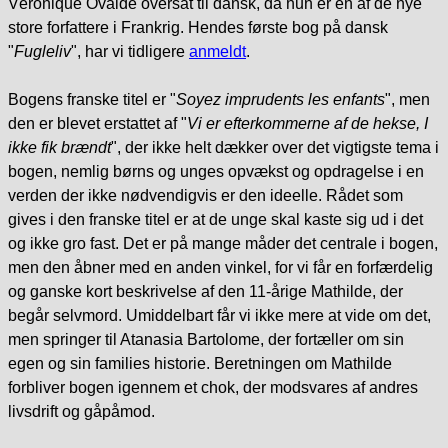
Véronique Ovaldé oversat til dansk, da hun er en af de nye
store forfattere i Frankrig. Hendes første bog på dansk
"
Fugleliv
", har vi tidligere
anmeldt
.
Bogens franske titel er "
Soyez imprudents les enfants
", men
den er blevet erstattet af "
Vi er efterkommerne af de hekse, I
ikke fik brændt
", der ikke helt dækker over det vigtigste tema i
bogen, nemlig børns og unges opvækst og opdragelse i en
verden der ikke nødvendigvis er den ideelle. Rådet som
gives i den franske titel er at de unge skal kaste sig ud i det
og ikke gro fast. Det er på mange måder det centrale i bogen,
men den åbner med en anden vinkel, for vi får en forfærdelig
og ganske kort beskrivelse af den 11-årige Mathilde, der
begår selvmord. Umiddelbart får vi ikke mere at vide om det,
men springer til Atanasia Bartolome, der fortæller om sin
egen og sin families historie. Beretningen om Mathilde
forbliver bogen igennem et chok, der modsvares af andres
livsdrift og gåpåmod.