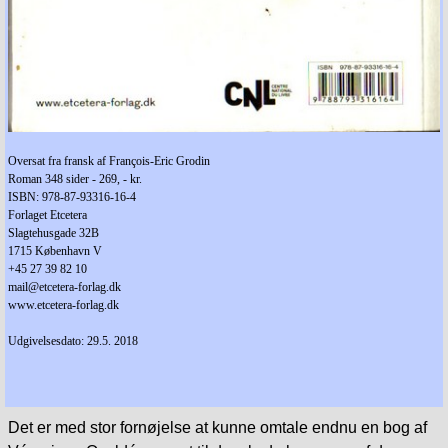
Oversat fra fransk af
François-Eric Grodin
Roman 348 sider - 269, - kr.
ISBN:
978-87-93316-16-4
Forlaget Etcetera
Slagtehusgade 32B
1715 København V
+45 27 39 82 10
mail@etcetera-forlag.dk
www.etcetera-forlag.dk
Udgivelsesdato: 29.5. 2018
Det er med stor fornøjelse at kunne omtale endnu en bog af