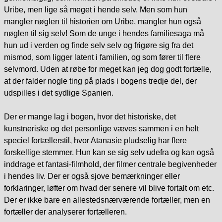
Uribe, men lige så meget i hende selv. Men som hun
mangler nøglen til historien om Uribe, mangler hun også
nøglen til sig selv! Som de unge i hendes familiesaga må
hun ud i verden og finde selv selv og frigøre sig fra det
mismod, som ligger latent i familien, og som fører til flere
selvmord. Uden at røbe for meget kan jeg dog godt fortælle,
at der falder nogle ting på plads i bogens tredje del, der
udspilles i det sydlige Spanien.
Der er mange lag i bogen, hvor det historiske, det
kunstneriske og det personlige væves sammen i en helt
speciel fortællerstil, hvor Atanasie pludselig har flere
forskellige stemmer. Hun kan se sig selv udefra og kan også
inddrage et fantasi-filmhold, der filmer centrale begivenheder
i hendes liv. Der er også sjove bemærkninger eller
forklaringer, løfter om hvad der senere vil blive fortalt om etc.
Der er ikke bare en allestedsnærværende fortæller, men en
fortæller der analyserer fortælleren.