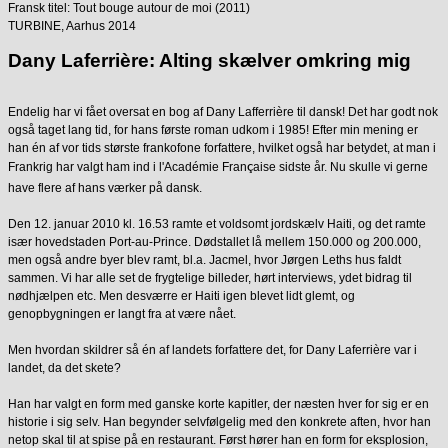
Fransk titel: Tout bouge autour de moi (2011)
TURBINE, Aarhus 2014
Dany Laferrière: Alting skælver omkring mig
Endelig har vi fået oversat en bog af Dany Lafferrière til dansk! Det har godt nok
også taget lang tid, for hans første roman udkom i 1985! Efter min mening er
han én af vor tids største frankofone forfattere, hvilket også har betydet, at man i
Frankrig har valgt ham ind i l'Académie Fran
ç
aise sidste år. Nu skulle vi gerne
have flere af hans værker på dansk.
Den 12. januar 2010 kl. 16.53 ramte et voldsomt jordskælv Haiti, og det ramte
især hovedstaden Port-au-Prince. Dødstallet lå mellem 150.000 og 200.000,
men også andre byer blev ramt, bl.a. Jacmel, hvor Jørgen Leths hus faldt
sammen. Vi har alle set de frygtelige billeder, hørt interviews, ydet bidrag til
nødhjælpen etc. Men desværre er Haiti igen blevet lidt glemt, og
genopbygningen er langt fra at være nået.
Men hvordan skildrer så én af landets forfattere det, for Dany Laferrière var i
landet, da det skete?
Han har valgt en form med ganske korte kapitler, der næsten hver for sig er en
historie i sig selv. Han begynder selvfølgelig med den konkrete aften, hvor han
netop skal til at spise på en restaurant. Først hører han en form for eksplosion,