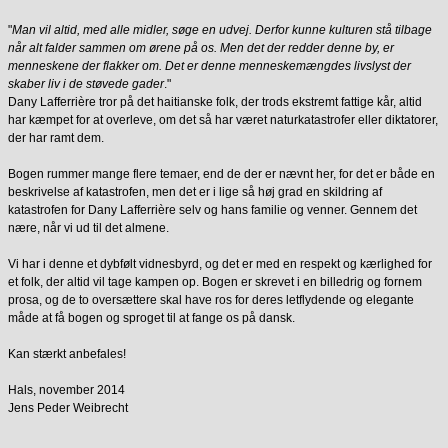
"
Man vil altid, med alle midler, søge en udvej. Derfor kunne kulturen stå tilbage
når alt falder sammen om ørene på os. Men det der redder denne by, er
menneskene der flakker om. Det er denne menneskemængdes livslyst der
skaber liv i de støvede gader
."
Dany Lafferrière tror på det haitianske folk, der trods ekstremt fattige kår, altid
har kæmpet for at overleve, om det så har været naturkatastrofer eller diktatorer,
der har ramt dem.
Bogen rummer mange flere temaer, end de der er nævnt her, for det er både en
beskrivelse af katastrofen, men det er i lige så høj grad en skildring af
katastrofen for Dany Lafferrière selv og hans familie og venner. Gennem det
nære, når vi ud til det almene.
Vi har i denne et dybfølt vidnesbyrd, og det er med en respekt og kærlighed for
et folk, der altid vil tage kampen op. Bogen er skrevet i en billedrig og fornem
prosa, og de to oversættere skal have ros for deres letflydende og elegante
måde at få bogen og sproget til at fange os på dansk.
Kan stærkt anbefales!
Hals, november 2014
Jens Peder Weibrecht