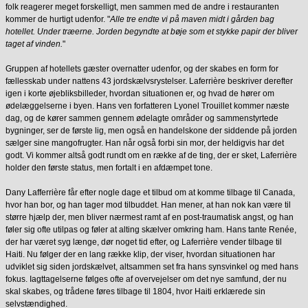
folk reagerer meget forskelligt, men sammen med de andre i restauranten
kommer de hurtigt udenfor. "
Alle tre endte vi på maven midt i gården bag
hotellet. Under træerne. Jorden begyndte at bøje som et stykke papir der bliver
taget af vinden.
"
Gruppen af hotellets gæster overnatter udenfor, og der skabes en form for
fællesskab under nattens 43 jordskælvsrystelser. Laferrière beskriver derefter
igen i korte øjebliksbilleder, hvordan situationen er, og hvad de hører om
ødelæggelserne i byen. Hans ven forfatteren Lyonel Trouillet kommer næste
dag, og de kører sammen gennem ødelagte områder og sammenstyrtede
bygninger, ser de første lig, men også en handelskone der siddende på jorden
sælger sine mangofrugter. Han når også forbi sin mor, der heldigvis har det
godt. Vi kommer altså godt rundt om en række af de ting, der er sket, Laferrière
holder den første status, men fortalt i en afdæmpet tone.
Dany Lafferrière får efter nogle dage et tilbud om at komme tilbage til Canada,
hvor han bor, og han tager mod tilbuddet. Han mener, at han nok kan være til
større hjælp der, men bliver nærmest ramt af en post-traumatisk angst, og han
føler sig ofte utilpas og føler at alting skælver omkring ham. Hans tante Renée,
der har været syg længe, dør noget tid efter, og Laferrière vender tilbage til
Haiti. Nu følger der en lang række klip, der viser, hvordan situationen har
udviklet sig siden jordskælvet, altsammen set fra hans synsvinkel og med hans
fokus. Iagttagelserne følges ofte af overvejelser om det nye samfund, der nu
skal skabes, og trådene føres tilbage til 1804, hvor Haiti erklærede sin
selvstændighed.