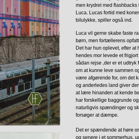
men krydret med flashbacks ti
Luca. Lucas fortid med kon
bilulykke, spiller også ind.
Luca vil gerne skabe faste 
børn, men fortællerens opfatt
Det har hun oplevet, efter at 
hendes mor levede et frigjort o
sådan rejse ,der er et udtryk
om at kunne leve sammen og 
være afgørende for, om det k
og anderledes land giver de
at lære hinanden at kende b
har forskellige baggrunde og
naturligvis spændinger og s
forsøger at dæmpe.
Det er spændende at høre o
og senere i et sommerhus, u