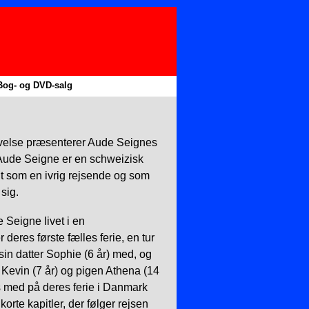
Bog- og DVD-salg
▼
▼
ivelse præsenterer Aude Seignes
. Aude Seigne er en schweizisk
dt som en ivrig rejsende og som
sig.
 Seigne livet i en
eres første fælles ferie, en tur
sin datter Sophie (6 år) med, og
Kevin (7 år) og pigen Athena (14
s med på deres ferie i Danmark
orte kapitler, der følger rejsen