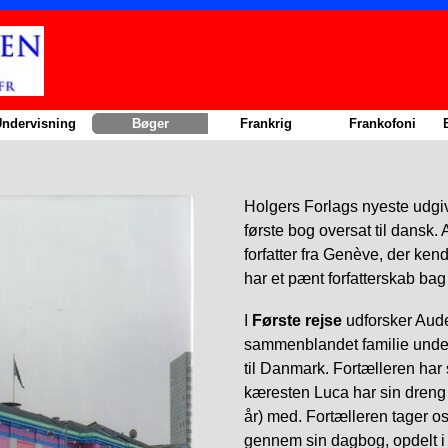
Sauter le menu
ndervisning
▼
Bøger
▼
Frankrig
▼
Frankofoni
▼
Holgers Forlags nyeste udg
første bog oversat til dansk
forfatter fra Genève, der ken
har et pænt
forfatterskab
bag 
I
Første rejse
udforsker Aude
sammenblandet familie under d
til Danmark. Fortælleren har 
kæresten Luca har sin dreng 
år) med. Fortælleren tager o
gennem sin dagbog, opdelt i k