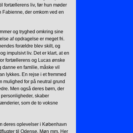
l fortællerens liv, før hun møder
en Fabienne, der omkom ved en
rammer og tryghed omkring sine
else af opdragelse er meget fri.
hendes forældre blev skilt, og
g impulsivt liv. Det er klart, at en
 for fortællerens og Lucas ønske
danne en familie, måske vil
an lykkes. En rejse i et fremmed
m mulighed for på neutral grund
edre. Men også deres børn, der
 personligheder, skaber
kænderier, som de to voksne
m deres oplevelser i København
dflugter til Odense, Møn mm. Her