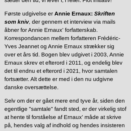
sætter den tid, vi lever i, i relief. Flot initiativ!
Første udgivelse er
Annie Ernaux:
Skriften
som kniv
,
der gennem et interview via mails
åbner for Annie Ernaux' forfatterskab.
Korrespondancen mellem forfatteren Frédéric-
Yves Jeannet og Annie Ernaux strækker sig
over et års tid. Bogen blev udgivet i 2003, Annie
Ernaux skrev et efterord i 2011, og endelig blev
det til endnu et efterord i 2021, hvor samtalen
fortsætter. Alt dette er med i den nu udgivne
danske oversættelse.
Selv om der er gået mere end tyve år, siden den
egentlige "samtale" fandt sted, er der virkelig stof
at hente til forståelse af Ernaux' måde at skrive
på, hendes valg af indhold og hendes insisteren