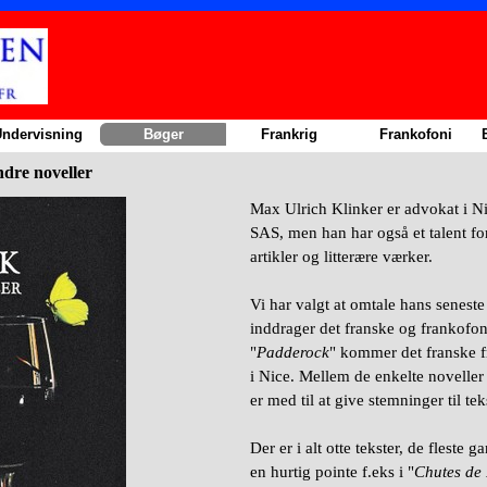
Sauter le menu
ndervisning
▼
Bøger
▼
Frankrig
▼
Frankofoni
▼
dre noveller
Max Ulrich Klinker er advokat i Nic
SAS, men han har også et talent fo
artikler og litterære værker.
Vi har valgt at omtale hans senes
inddrager det franske og frankofon
"
Padderock
" kommer det franske f
i Nice. Mellem de enkelte noveller 
er med til at give stemninger til tek
Der er i alt otte tekster, de fleste 
en hurtig pointe f.eks i "
Chutes de