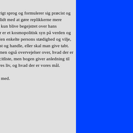
rigt sprog og formulerer sig præcist og
 lidt med at gøre replikkerne mere
 kun blive begejstret over hans
er er et kosmopolitisk syn på verden og
den enkelte persons stædighed og vilje,
st og handle, eller skal man give tabt.
 men også overvejelser over, hvad der er
acitliste, men bogen giver anledning til
es liv, og hvad der er vores mål.
b med.