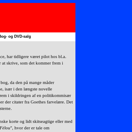
Bog- og DVD-salg
▼
▼
e, har tidligere været pilot hos bl.a.
r at skrive, som det kommer frem i
te bog, da den på mange måder
e, især i den længste novelle
rem i skildringen af en politikommisær
er der citater fra Goethes farvelære. Det
sterne.
ganske korte og lidt skitseagtige eller med
 Félou
", hvor der er tale om