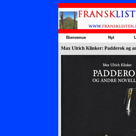
Aller au contenu
Bienvenue
Nyt
U
Max Ulrich Klinker: Padderok og an