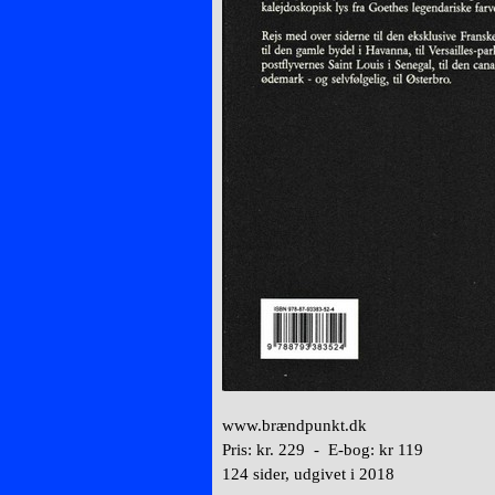
www.brændpunkt.dk
Pris: kr. 229 -
E-bog: kr 119
124 sider, udgivet i 2018