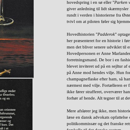
hovedspring i en sø eller "
Parken v
giver anledning til lidt skærmysle
rundt i verden i historierne fra Øs
tvivl om at piloten føler sig hjem
Hovedhistorien "
Padderok
" optage
her præsenteret for en historie i 
men det bliver senere udviklet til e
Hovedpersonen er Anne Marlander g
forretningsmand. De bor i en fashio
blevet inviteret ud på en sejltur a
på Anne mod hendes vilje. Hun for
champagneflaske efter ham, så han
nærmest med vilje. Fortælleren er
ikke fører strafferet, overværer h
forhør af hende. Alt tegner til at de
Mere afslører jeg ikke, men histori
læse en dansk advokats opfattelse 
politikommissær og det franske ret