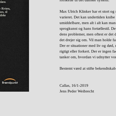
forskelle til det danske system.
Max Ulrich Klinker har et stort og 
varieret. Det kan undertiden knibe
umiddelbare, men alt i alt kan man
sprogkunst og hans fortællestil. D
dens problemer, men oftest er det 
det drejer sig om. Vil man holde fa
Der er situationer med liv og død,
rigtigt eller forkert. Der er ingen f
tanker om, hvordan vi udnytter vor
Bestemt værd at stifte bekendtska
Callas, 16/1-2019
Jens Peder Weibrecht