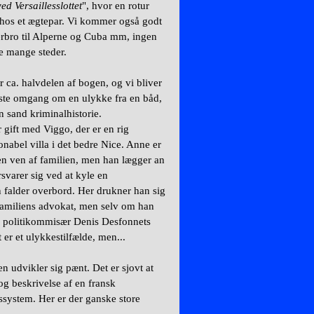
ed Versaillesslottet
", hvor en rotur
r hos et ægtepar. Vi kommer også godt
terbro til Alperne og Cuba mm, ingen
me mange steder.
r ca. halvdelen af bogen, og vi bliver
første omgang om en ulykke fra en båd,
n sand kriminalhistorie.
ift med Viggo, der er en rig
nabel villa i det bedre Nice. Anne er
f en ven af familien, men han lægger an
svarer sig ved at kyle en
 falder overbord. Her drukner han sig
 familiens advokat, men selv om han
an politikommisær Denis Desfonnets
t er et ulykkestilfælde, men...
en udvikler sig pænt. Det er sjovt at
og beskrivelse af en fransk
ssystem. Her er der ganske store