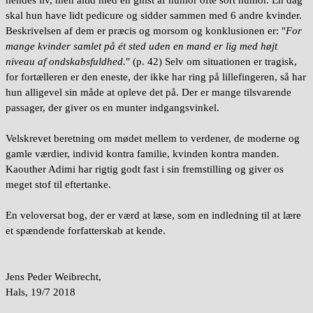
skal hun have lidt pedicure og sidder sammen med 6 andre kvinder.
Beskrivelsen af dem er præcis og morsom og konklusionen er: "
For
mange kvinder samlet på ét sted uden en mand er lig med højt
niveau af ondskabsfuldhed.
" (p. 42) Selv om situationen er tragisk,
for fortælleren er den eneste, der ikke har ring på lillefingeren, så har
hun alligevel sin måde at opleve det på. Der er mange tilsvarende
passager, der giver os en munter indgangsvinkel.
Velskrevet beretning om mødet mellem to verdener, de moderne og
gamle værdier, individ kontra familie, kvinden kontra manden.
Kaouther Adimi har rigtig godt fast i sin fremstilling og giver os
meget stof til eftertanke.
En veloversat bog, der er værd at læse, som en indledning til at lære
et spændende forfatterskab at kende.
Jens Peder Weibrecht,
Hals, 19/7 2018