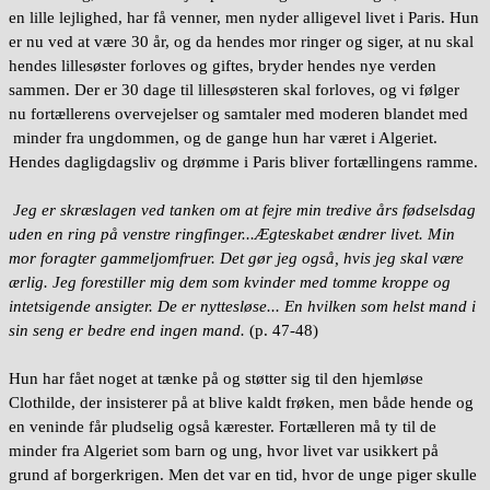
en lille lejlighed, har få venner, men nyder alligevel livet i Paris. Hun
er nu ved at være 30 år, og da hendes mor ringer og siger, at nu skal
hendes lillesøster forloves og giftes, bryder hendes nye verden
sammen. Der er 30 dage til lillesøsteren skal forloves, og vi følger
nu fortællerens overvejelser og samtaler med moderen blandet med
minder fra ungdommen, og de gange hun har været i Algeriet.
Hendes dagligdagsliv og drømme i Paris bliver fortællingens ramme.
Jeg er skræslagen ved tanken om at fejre min tredive års fødselsdag
uden en ring på venstre ringfinger...Ægteskabet ændrer livet. Min
mor foragter gammeljomfruer. Det gør jeg også, hvis jeg skal være
ærlig. Jeg forestiller mig dem som kvinder med tomme kroppe og
intetsigende ansigter. De er nyttesløse... En hvilken som helst mand i
sin seng er bedre end ingen mand.
(p. 47-48)
Hun har fået noget at tænke på og støtter sig til den hjemløse
Clothilde, der insisterer på at blive kaldt frøken, men både hende og
en veninde får pludselig også kærester. Fortælleren må ty til de
minder fra Algeriet som barn og ung, hvor livet var usikkert på
grund af borgerkrigen. Men det var en tid, hvor de unge piger skulle