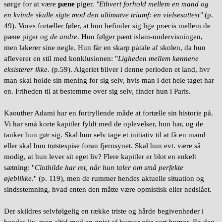
sørge for at være
pæne
piger.
"Ethvert forhold mellem en mand og
en kvinde skulle sigte mod den ultimatve triumf: en vielsesattest"
(p.
49). Vores fortæller føler, at hun befinder sig lige præcis mellem de
pæne piger og
de andre
. Hun følger pænt islam-undervisningen,
men lakerer sine negle. Hun får en skarp påtale af skolen, da hun
afleverer en stil med konklusionen: "
Ligheden mellem kønnene
eksisterer ikke.
(p.59). Algeriet bliver i denne perioden et land, hvr
man skal holde sin mening for sig selv, hvis man i det hele taget har
en. Friheden til at bestemme over sig selv, finder hun i Paris.
Kaouther Adami har en fortryllende måde at fortælle sin historie på.
Vi har små korte kapitler fyldt med de oplevelser, hun har, og de
tanker hun gør sig. Skal hun selv tage et initiativ til at få en mand
eller skal hun trøstespise foran fjernsynet. Skal hun evt. være så
modig, at hun lever sit eget liv? Flere kapitler er blot en enkelt
sætning: "
Clothilde har ret, når hun taler om små perfekte
øjeblikke
." (p. 119), men de rummer hendes aktuelle situation og
sindsstemning, hvad enten den måtte være opmistisk eller nedslået.
Der skildres selvfølgelig en række triste og hårde begivenheder i
hendes liv, men altid med en gnist af humor ofte sort humor. En dag