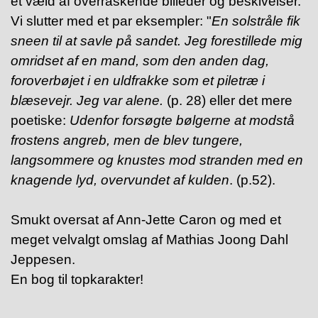
et væld af overraskende billeder og beskivelser.
Vi slutter med et par eksempler: "
En solstråle fik
sneen til at savle på sandet. Jeg forestillede mig
omridset af en mand, som den anden dag,
foroverbøjet i en uldfrakke som et piletræ i
blæsevejr. Jeg var alene.
(p. 28) eller det mere
poetiske:
Udenfor forsøgte bølgerne at modstå
frostens angreb, men de blev tungere,
langsommere og knustes mod stranden med en
knagende lyd, overvundet af kulden
. (p.52).
Smukt oversat af Ann-Jette Caron og med et
meget velvalgt omslag af Mathias Joong Dahl
Jeppesen.
En bog til topkarakter!