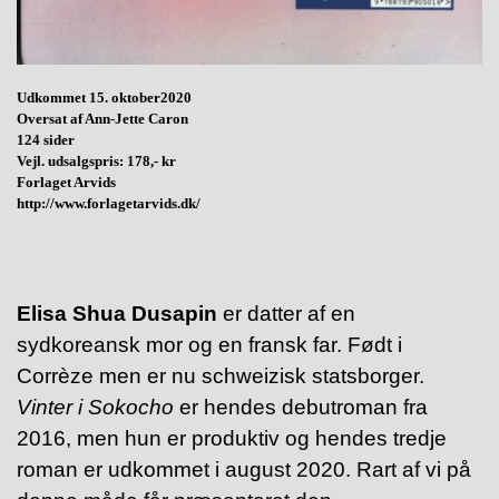
Udkommet 15. oktober2020
Oversat af Ann-Jette Caron
124 sider
Vejl. udsalgspris: 178,- kr
Forlaget Arvids
http://www.forlagetarvids.dk/
Elisa Shua Dusapin
er datter af en
sydkoreansk mor og en fransk far. Født i
Corrèze men er nu schweizisk statsborger.
Vinter i Sokocho
er hendes debutroman fra
2016, men hun er produktiv og hendes tredje
roman er udkommet i august 2020. Rart af vi på