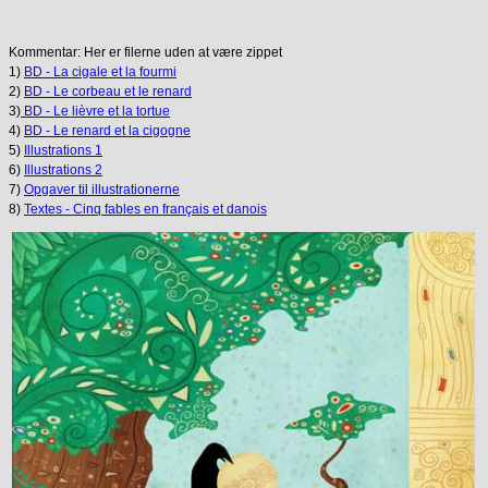
Kommentar: Her er filerne uden at være zippet
1)
BD - La cigale et la fourmi
2)
BD - Le corbeau et le renard
3)
BD - Le lièvre et la tortue
4)
BD - Le renard et la cigogne
5)
Illustrations 1
6)
Illustrations 2
7)
Opgaver til illustrationerne
8)
Textes - Cinq fables en français et danois